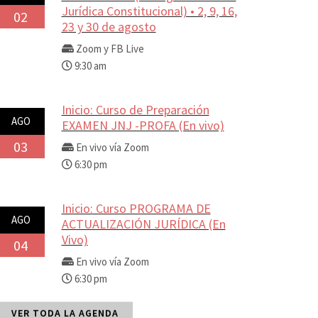
Jurídica Constitucional) • 2, 9, 16,
02
23 y 30 de agosto
Zoom y FB Live
9:30 am
Inicio: Curso de Preparación
AGO
EXAMEN JNJ -PROFA (En vivo)
03
En vivo vía Zoom
6:30 pm
Inicio: Curso PROGRAMA DE
AGO
ACTUALIZACIÓN JURÍDICA (En
Vivo)
04
En vivo vía Zoom
6:30 pm
VER TODA LA AGENDA