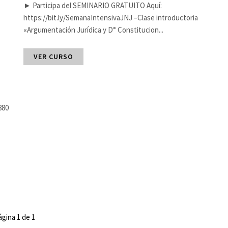
► Participa del SEMINARIO GRATUITO Aquí:
https://bit.ly/SemanaIntensivaJNJ –Clase introductoria
«Argumentación Jurídica y D° Constitucion...
VER CURSO
880
ágina 1 de 1