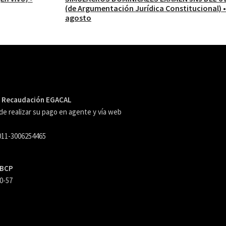
(de Argumentación Jurídica Constitucional) • 9, 16, 23 y 30 de
agosto
e Recaudación EGACAL
e realizar su pago en agente y vía web
011-3006254465
 BCP
-0-57