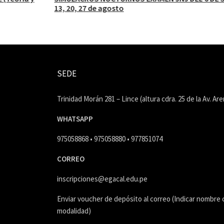
13, 20, 27 de agosto
SEDE
Trinidad Morán 281 – Lince (altura cdra. 25 de la Av. Ar
WHATSAPP
975058868 • 975058880 • 977851074
CORREO
inscripciones@egacal.edu.pe
Enviar voucher de depósito al correo (Indicar nombre c
modalidad)