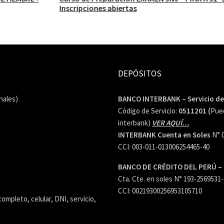
Inscripciones abiertas
DEPÓSITOS
enales)
BANCO INTERBANK – Servicio d
Código de Servicio:
0511201 (
Pued
interbank)
VER AQUÍ…
INTERBANK Cuenta en Soles
N° 
CCI: 003-011-013006254465-40
BANCO DE CRÉDITO DEL PERÚ –
Cta. Cte. en soles N° 193-2569531
CCI: 00219300256953105710
ompleto, celular, DNI, servicio,