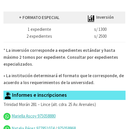
Inversión
+ FORMATO ESPECIAL
1 expediente
s/ 1300
2 expedientes
s/ 2500
*
La inversión corresponde a expedientes estándar y hasta
máximo 2 tomos por expediente. Consultar por expedientes
especializados.
• La institución determinará el formato que le corresponde, de
acuerdo a los requerimientos de la universidad.
Informes e inscripciones
Trinidad Morán 281 – Lince (alt. cdra. 25 Av. Arenales)
Mariella Ascoy 975058880
Natalia Pérez 977851074
/
975058868