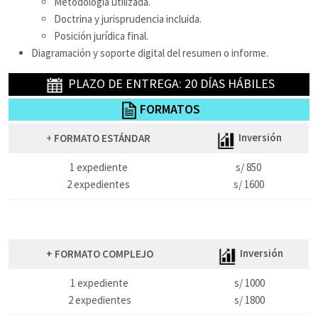
Metodología utilizada.
Doctrina y jurisprudencia incluida.
Posición jurídica final.
Diagramación y soporte digital del resumen o informe.
PLAZO DE ENTREGA: 20 DÍAS HÁBILES
FORMATOS
Inversión
+
FORMATO ESTÁNDAR
1 expediente
s/ 850
2 expedientes
s/ 1600
.
Inversión
+ FORMATO COMPLEJO
1 expediente
s/ 1000
2 expedientes
s/ 1800