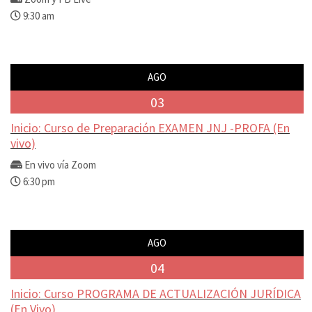
9:30 am
AGO
03
Inicio: Curso de Preparación EXAMEN JNJ -PROFA (En
vivo)
En vivo vía Zoom
6:30 pm
AGO
04
Inicio: Curso PROGRAMA DE ACTUALIZACIÓN JURÍDICA
(En Vivo)