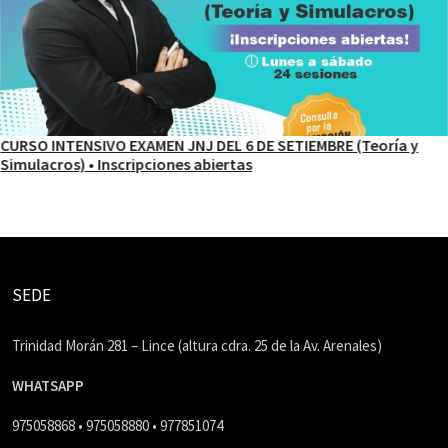
CURSO INTENSIVO EXAMEN JNJ DEL 6 DE SETIEMBRE (Teoría y
Simulacros) • Inscripciones abiertas
SEDE
Trinidad Morán 281 – Lince (altura cdra. 25 de la Av. Arenales)
WHATSAPP
975058868 • 975058880 • 977851074