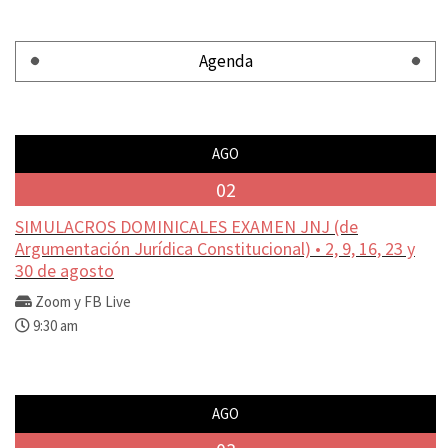
Agenda
AGO
02
SIMULACROS DOMINICALES EXAMEN JNJ (de
Argumentación Jurídica Constitucional) • 2, 9, 16, 23 y
30 de agosto
Zoom y FB Live
9:30 am
AGO