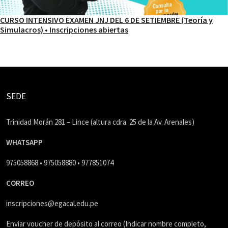
CURSO INTENSIVO EXAMEN JNJ DEL 6 DE SETIEMBRE (Teoría y
Simulacros) • Inscripciones abiertas
SEDE
Trinidad Morán 281 – Lince (altura cdra. 25 de la Av. Arenales)
WHATSAPP
975058868 • 975058880 • 977851074
CORREO
inscripciones@egacal.edu.pe
Enviar voucher de depósito al correo (Indicar nombre completo,