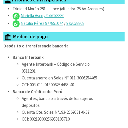
Trinidad Morán 281 – Lince (alt. cdra. 25 Av. Arenales)
Mariella Ascoy 975058880
Natalia Pérez 977851074
/
975058868
Medios de pago
Depósito o transferencia bancaria
Banco Interbank
Agente Interbank – Código de Servicio:
0511201
Cuenta ahorro en Soles N° 011-3006254465
CCI: 003-011-013006254465-40
Banco de Crédito del Perú
Agentes, banco o a través de los cajeros
depósitos
Cuenta Cte. Soles N°193-2569531-0-57
CCI: 00219300256953105710