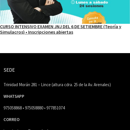
CURSO INTENSIVO EXAMEN JNJ DEL 6 DE SETIEMBRE (Teoría y
Simulacros) • Inscripciones abiertas
SEDE
Trinidad Morán 281 – Lince (altura cdra. 25 de la Av. Arenales)
WHATSAPP
975058868 • 975058880 • 977851074
CORREO