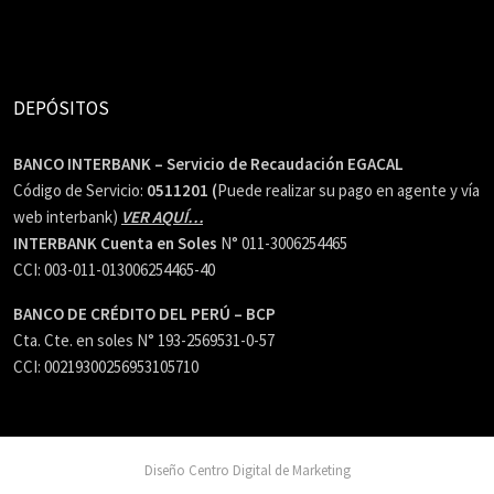
DEPÓSITOS
BANCO INTERBANK – Servicio de Recaudación EGACAL
Código de Servicio:
0511201 (
Puede realizar su pago en agente y vía
web interbank)
VER AQUÍ…
INTERBANK Cuenta en Soles
N° 011-3006254465
CCI: 003-011-013006254465-40
BANCO DE CRÉDITO DEL PERÚ – BCP
Cta. Cte. en soles N° 193-2569531-0-57
CCI: 00219300256953105710
Diseño Centro Digital de Marketing