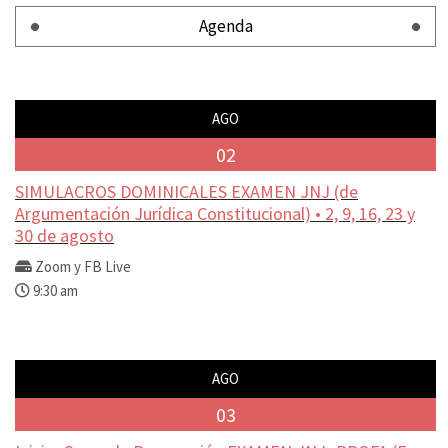
Agenda
AGO
02
SIMULACROS DOMINICALES EXAMEN JNJ (de
Argumentación Jurídica Constitucional) • 2, 9, 16, 23 y
30 de agosto
Zoom y FB Live
9:30 am
AGO
03