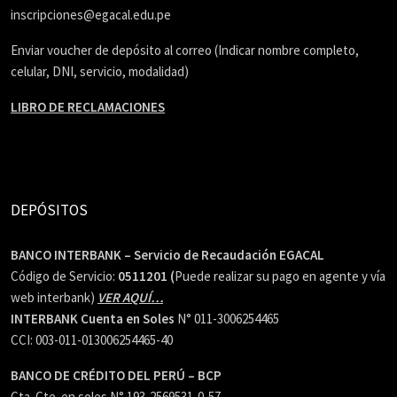
inscripciones@egacal.edu.pe
Enviar voucher de depósito al correo (Indicar nombre completo,
celular, DNI, servicio, modalidad)
LIBRO DE RECLAMACIONES
DEPÓSITOS
BANCO INTERBANK – Servicio de Recaudación EGACAL
Código de Servicio:
0511201 (
Puede realizar su pago en agente y vía
web interbank)
VER AQUÍ…
INTERBANK Cuenta en Soles
N° 011-3006254465
CCI: 003-011-013006254465-40
BANCO DE CRÉDITO DEL PERÚ – BCP
Cta. Cte. en soles N° 193-2569531-0-57