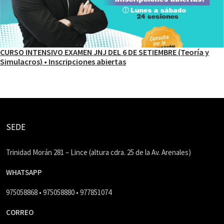
CURSO INTENSIVO EXAMEN JNJ DEL 6 DE SETIEMBRE (Teoría y
Simulacros) • Inscripciones abiertas
SEDE
Trinidad Morán 281 – Lince (altura cdra. 25 de la Av. Arenales)
WHATSAPP
975058868 • 975058880 • 977851074
CORREO