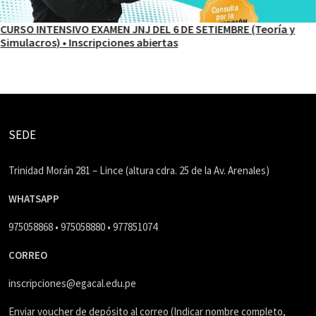
CURSO INTENSIVO EXAMEN JNJ DEL 6 DE SETIEMBRE (Teoría y
Simulacros) • Inscripciones abiertas
SEDE
Trinidad Morán 281 – Lince (altura cdra. 25 de la Av. Arenales)
WHATSAPP
975058868 • 975058880 • 977851074
CORREO
inscripciones@egacal.edu.pe
Enviar voucher de depósito al correo (Indicar nombre completo,