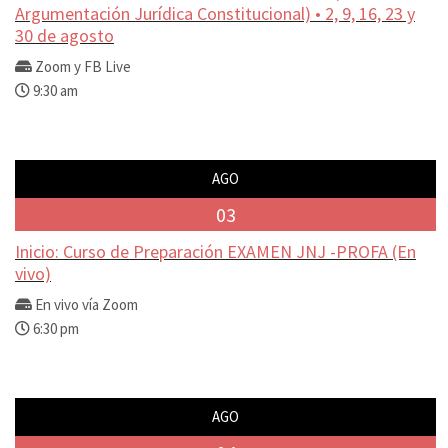
Argumentación Jurídica Constitucional) • 2, 9, 16, 23 y
30 de agosto
Zoom y FB Live
9:30 am
AGO
03
Inicio: Curso de Preparación EXAMEN JNJ -PROFA (En
vivo)
En vivo vía Zoom
6:30 pm
AGO